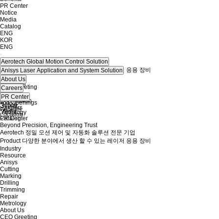
PR Center
Notice
Media
Catalog
ENG
KOR
ENG
Aerotech
Global Motion Control Solution
Product
다양한 분야에서 생산 할 수 있는 레이저 응용 장비
Anisys
Laser Application and System Solution
Industry
Cutting
About Us
Resource
Marking
CEO Greeting
Careers
Drilling
History
Talent
PR Center
Trimming
Certification
Job Openings
Notice
Repair
Partners
Benefits
Media
Metrology
Location
Catalog
PR Center
Beyond Precision, Engineering Trust
Aerotech
정밀 모션 제어 및 자동화 솔루션 전문 기업
Product
다양한 분야에서 생산 할 수 있는 레이저 응용 장비
Industry
Resource
Anisys
Cutting
Marking
Drilling
Trimming
Repair
Metrology
About Us
CEO Greeting