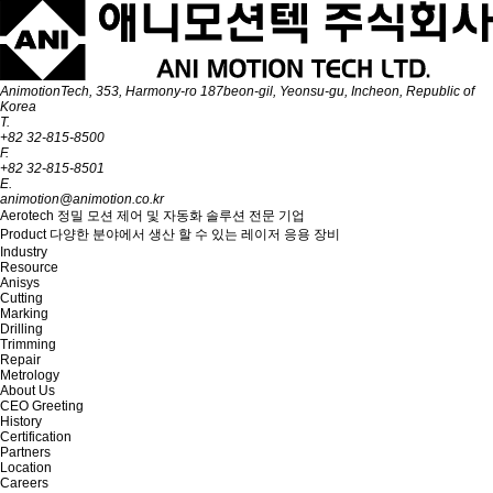
AnimotionTech, 353, Harmony-ro 187beon-gil, Yeonsu-gu, Incheon, Republic of
Korea
T.
+82 32-815-8500
F.
+82 32-815-8501
E.
animotion@animotion.co.kr
Aerotech
정밀 모션 제어 및 자동화 솔루션 전문 기업
Product
다양한 분야에서 생산 할 수 있는 레이저 응용 장비
Industry
Resource
Anisys
Cutting
Marking
Drilling
Trimming
Repair
Metrology
About Us
CEO Greeting
History
Certification
Partners
Location
Careers