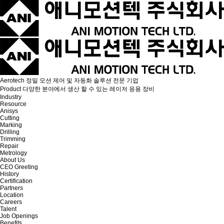
Aerotech
정밀 모션 제어 및 자동화 솔루션 전문 기업
Product
다양한 분야에서 생산 할 수 있는 레이저 응용 장비
Industry
Resource
Anisys
Cutting
Marking
Drilling
Trimming
Repair
Metrology
About Us
CEO Greeting
History
Certification
Partners
Location
Careers
Talent
Job Openings
Benefits