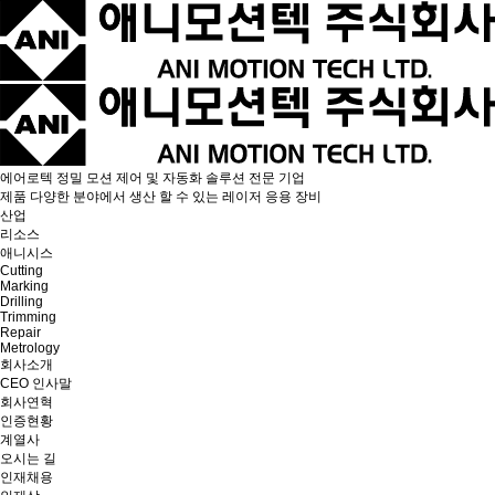
에어로텍
정밀 모션 제어 및 자동화 솔루션 전문 기업
제품
다양한 분야에서 생산 할 수 있는 레이저 응용 장비
산업
리소스
애니시스
Cutting
Marking
Drilling
Trimming
Repair
Metrology
회사소개
CEO 인사말
회사연혁
인증현황
계열사
오시는 길
인재채용