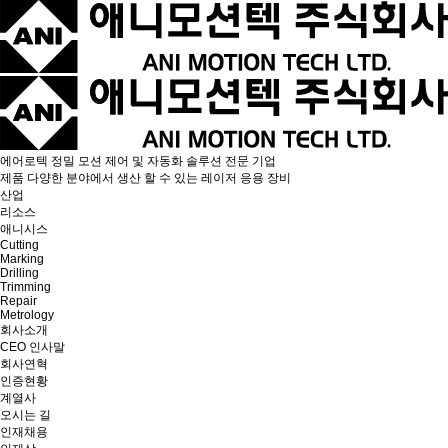
에어로텍
정밀 모션 제어 및 자동화 솔루션 전문 기업
제품
다양한 분야에서 생산 할 수 있는 레이저 응용 장비
산업
리소스
애니시스
Cutting
Marking
Drilling
Trimming
Repair
Metrology
회사소개
CEO 인사말
회사연혁
인증현황
계열사
오시는 길
인재채용