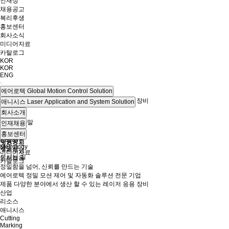
인재상
채용공고
복리후생
홍보센터
회사소식
미디어자료
카탈로그
KOR
KOR
ENG
에어로텍
Global Motion Control Solution
제품
다양한 분야에서 생산 할 수 있는 레이저 응용 장비
애니시스
Laser Application and System Solution
산업
Cutting
회사소개
리소스
Marking
CEO 인사말
인재채용
Drilling
회사연혁
Trimming
인재상
홍보센터
Repair
인증현황
채용공고
회사소식
Metrology
계열사
복리후생
미디어자료
오시는 길
인재채용
카탈로그
정밀함을 넘어, 신뢰를 만드는 기술
에어로텍
정밀 모션 제어 및 자동화 솔루션 전문 기업
제품
다양한 분야에서 생산 할 수 있는 레이저 응용 장비
산업
리소스
애니시스
Cutting
Marking