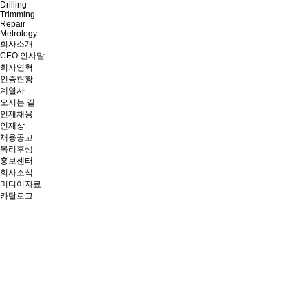
Drilling
Trimming
Repair
Metrology
회사소개
CEO 인사말
회사연혁
인증현황
계열사
오시는 길
인재채용
인재상
채용공고
복리후생
홍보센터
회사소식
미디어자료
카탈로그