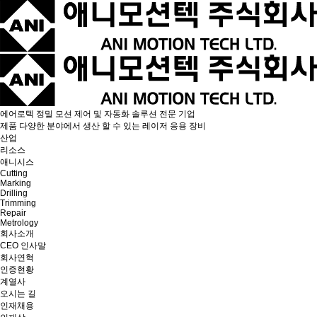
에어로텍
정밀 모션 제어 및 자동화 솔루션 전문 기업
제품
다양한 분야에서 생산 할 수 있는 레이저 응용 장비
산업
리소스
애니시스
Cutting
Marking
Drilling
Trimming
Repair
Metrology
회사소개
CEO 인사말
회사연혁
인증현황
계열사
오시는 길
인재채용